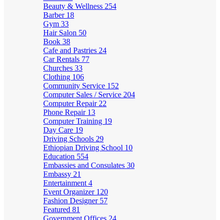
Beauty & Wellness
254
Barber
18
Gym
33
Hair Salon
50
Book
38
Cafe and Pastries
24
Car Rentals
77
Churches
33
Clothing
106
Community Service
152
Computer Sales / Service
204
Computer Repair
22
Phone Repair
13
Computer Training
19
Day Care
19
Driving Schools
29
Ethiopian Driving School
10
Education
554
Embassies and Consulates
30
Embassy
21
Entertainment
4
Event Organizer
120
Fashion Designer
57
Featured
81
Government Offices
24