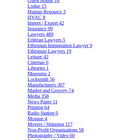
Guest House
16
Lodge
15
Human Resource
3
HVAC
8
Import / Export
42
Insurance
99
Lawyers
489
Eritrean Lawyers
5
Ethiopian Immigration Lawyer
9
Ethiopian Lawyers
19
Leisure
42
Cinemas
6
Libraries
1
Museums
2
Locksmith
56
Manufacturers
307
Market and Grocery
74
Media
358
News Paper
11
Printing
64
Radio Station
0
Mosque
4
Movers / Shipping
117
Non-Profit Organizations
58
Photography / Video
60