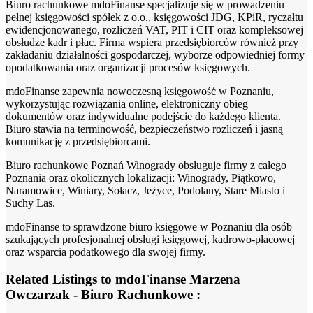
Biuro rachunkowe mdoFinanse specjalizuje się w prowadzeniu
pełnej księgowości spółek z o.o., księgowości JDG, KPiR, ryczałtu
ewidencjonowanego, rozliczeń VAT, PIT i CIT oraz kompleksowej
obsłudze kadr i płac. Firma wspiera przedsiębiorców również przy
zakładaniu działalności gospodarczej, wyborze odpowiedniej formy
opodatkowania oraz organizacji procesów księgowych.
mdoFinanse zapewnia nowoczesną księgowość w Poznaniu,
wykorzystując rozwiązania online, elektroniczny obieg
dokumentów oraz indywidualne podejście do każdego klienta.
Biuro stawia na terminowość, bezpieczeństwo rozliczeń i jasną
komunikację z przedsiębiorcami.
Biuro rachunkowe Poznań Winogrady obsługuje firmy z całego
Poznania oraz okolicznych lokalizacji: Winogrady, Piątkowo,
Naramowice, Winiary, Sołacz, Jeżyce, Podolany, Stare Miasto i
Suchy Las.
mdoFinanse to sprawdzone biuro księgowe w Poznaniu dla osób
szukających profesjonalnej obsługi księgowej, kadrowo-płacowej
oraz wsparcia podatkowego dla swojej firmy.
Related Listings to mdoFinanse Marzena
Owczarzak - Biuro Rachunkowe :