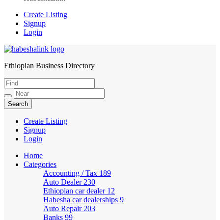
Create Listing
Signup
Login
Ethiopian Business Directory
HabeshaLink
Create Listing
Signup
Login
Home
Categories
Accounting / Tax
189
Auto Dealer
230
Ethiopian car dealer
12
Habesha car dealerships
9
Auto Repair
203
Banks
99