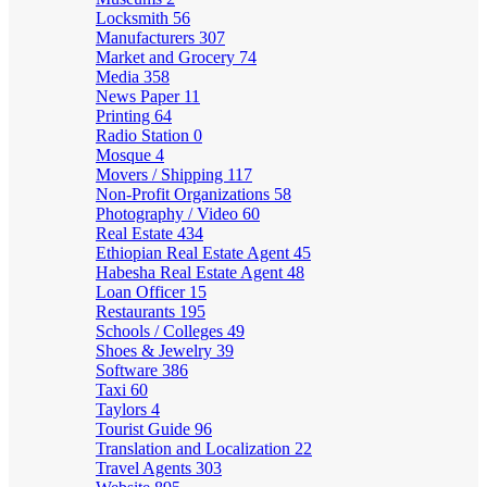
Locksmith
56
Manufacturers
307
Market and Grocery
74
Media
358
News Paper
11
Printing
64
Radio Station
0
Mosque
4
Movers / Shipping
117
Non-Profit Organizations
58
Photography / Video
60
Real Estate
434
Ethiopian Real Estate Agent
45
Habesha Real Estate Agent
48
Loan Officer
15
Restaurants
195
Schools / Colleges
49
Shoes & Jewelry
39
Software
386
Taxi
60
Taylors
4
Tourist Guide
96
Translation and Localization
22
Travel Agents
303