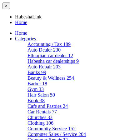
×
HabeshaLink
Home
Home
Categories
Accounting / Tax
189
Auto Dealer
230
Ethiopian car dealer
12
Habesha car dealerships
9
Auto Repair
203
Banks
99
Beauty & Wellness
254
Barber
18
Gym
33
Hair Salon
50
Book
38
Cafe and Pastries
24
Car Rentals
77
Churches
33
Clothing
106
Community Service
152
Computer Sales / Service
204
Computer Repair
22