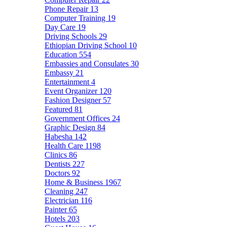
Phone Repair
13
Computer Training
19
Day Care
19
Driving Schools
29
Ethiopian Driving School
10
Education
554
Embassies and Consulates
30
Embassy
21
Entertainment
4
Event Organizer
120
Fashion Designer
57
Featured
81
Government Offices
24
Graphic Design
84
Habesha
142
Health Care
1198
Clinics
86
Dentists
227
Doctors
92
Home & Business
1967
Cleaning
247
Electrician
116
Painter
65
Hotels
203