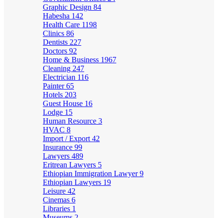
Graphic Design
84
Habesha
142
Health Care
1198
Clinics
86
Dentists
227
Doctors
92
Home & Business
1967
Cleaning
247
Electrician
116
Painter
65
Hotels
203
Guest House
16
Lodge
15
Human Resource
3
HVAC
8
Import / Export
42
Insurance
99
Lawyers
489
Eritrean Lawyers
5
Ethiopian Immigration Lawyer
9
Ethiopian Lawyers
19
Leisure
42
Cinemas
6
Libraries
1
Museums
2