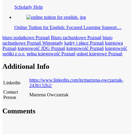
Scholarly Help
Online Tuition for English: Focused Learning Support…
biuro podatkowe Poznań
Biuro rachunkowe Poznań
biuro
rachunkowe Poznań Winogrady
kadry i płace Poznań
księgowa
Poznań
księgowość JDG Poznań
księgowość Poznań
księgowość
spółki z o.o.
pełna księgowość Poznań
usługi księgowe Poznań
Additional Info
https://www.linkedin.com/in/marzena-owczarzak-
Linkedin
243b132b2/
Contact
Marzena Owczarzak
Person
Comments