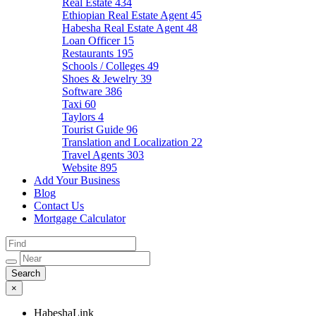
Real Estate
434
Ethiopian Real Estate Agent
45
Habesha Real Estate Agent
48
Loan Officer
15
Restaurants
195
Schools / Colleges
49
Shoes & Jewelry
39
Software
386
Taxi
60
Taylors
4
Tourist Guide
96
Translation and Localization
22
Travel Agents
303
Website
895
Add Your Business
Blog
Contact Us
Mortgage Calculator
×
HabeshaLink