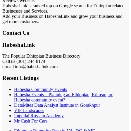
Reviews website.
HabeshaLink is ranked top on Google search for Ethiopian related
Businesses and Services.
Add your Business on HabeshaLink and grow your business and
get more customers.
Contact Us
HabeshaLink
The Popular Ethiopian Business Directory
Call us (301) 244-8174
e-mail info@habeshalink.com
Recent Listings
Habesha Community Events
Habesha Events – Planning an Ethiopian, Eritrean, or
Habesha community event?
DataMites Data Analyst Institute in Gorakhpur
VIP Landscapes
Imperial Russian Academy
Mr Cash For Cars
Ethiopian Room for Rent in VA, DC & MD